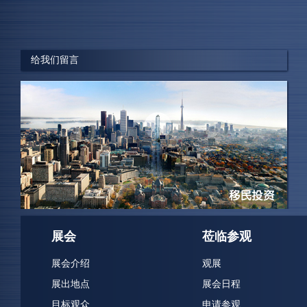
“我们得到很多来自于计划为在国外就学的孩子们购买房
产的家长的关注。他们想要购买在伦 敦,波士顿或者旧金
山的房产让他们的孩子居住,同时也满足他们在探亲时的
给我们留言
居住需求。我们 同样也得到来自寻找投资房产的投资···
William Wai ，美亚置业投资有限公司 销售总监
展会
莅临参观
展会介绍
观展
展出地点
展会日程
目标观众
申请参观