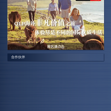
Stacey ，澳洲国丰投资集团 营运总监
“公司今次推介的荷兰地产项目，开展短短2个钟头已获得
10个订购意向，“大超预期”，今届达成200个意向“没问
题”。他还表示，京沪市场客户海外置业8成为便利孩子读
书，投资仅佔2成，广州客户群体则更注重投···
陈嘉明,香港美联物业客户经理
“我们不仅能够在展会上销售我们的项目，同时，也有来
合作伙伴
自世界各地的人们到展会中进行沟通交流，我们能够和他
们建立对接关系。”
Peter Ling，Kozin房地产
“此次展会获得了非常好的交易成果，现场结识的意向客
户最后成交五套塞浦路斯的房产，我们下一届还将参
加。”
新希望出国集团 赵总