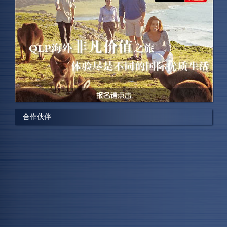
James ，澳洲西蒙兹集团 中国区广东分部副总经理
“此次展会获得巨大成功,我们获得了许多有价值的客户接
触机会。”
Stacey ，澳洲国丰投资集团 营运总监
“公司今次推介的荷兰地产项目，开展短短2个钟头已获得
合作伙伴
10个订购意向，“大超预期”，今届达成200个意向“没问
题”。他还表示，京沪市场客户海外置业8成为便利孩子读
书，投资仅佔2成，广州客户群体则更注重投···
陈嘉明,香港美联物业客户经理
“我们不仅能够在展会上销售我们的项目，同时，也有来
自世界各地的人们到展会中进行沟通交流，我们能够和他
们建立对接关系。”
Peter Ling，Kozin房地产