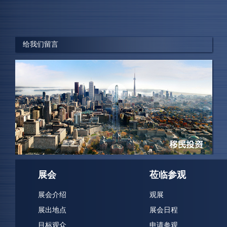
“此次展会获得了非常好的交易成果，现场结识的意向客
户最后成交五套塞浦路斯的房产，我们下一届还将参
加。”
给我们留言
新希望出国集团 赵总
展会
莅临参观
展会介绍
观展
展出地点
展会日程
目标观众
申请参观