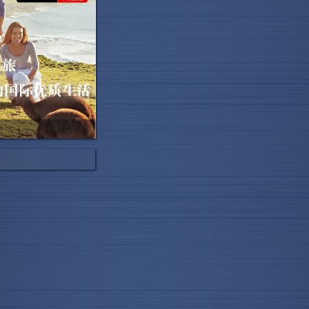
东分部副总经理
许多有价值的客户接
短短2个钟头已获得
成200个意向“没问
业8成为便利孩子读
重投···
项目，同时，也有来
交流，我们能够和他