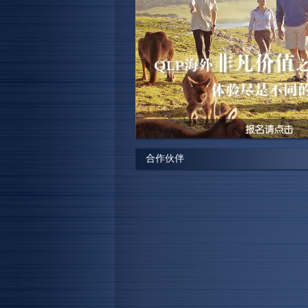
James ，澳洲西蒙兹集团 中国区广
“此次展会获得巨大成功,我们获得了
触机会。”
Stacey ，澳洲国丰投资集团 营运总监
“公司今次推介的荷兰地产项目，开展
合作伙伴
10个订购意向，“大超预期”，今届达
题”。他还表示，京沪市场客户海外置
书，投资仅佔2成，广州客户群体则更注
陈嘉明,香港美联物业客户经理
“我们不仅能够在展会上销售我们的
自世界各地的人们到展会中进行沟通
们建立对接关系。”
Peter Ling，Kozin房地产