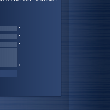
*
*
*
*