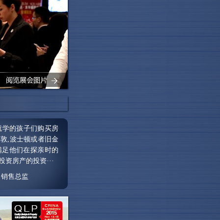
就学的孩子们购买房
敦,波士顿或者旧金
满足他们在探亲时的
资房产的投资···
司 销售总监
会，我们不仅接触到
作发展的商机。我们
一届的展会。”