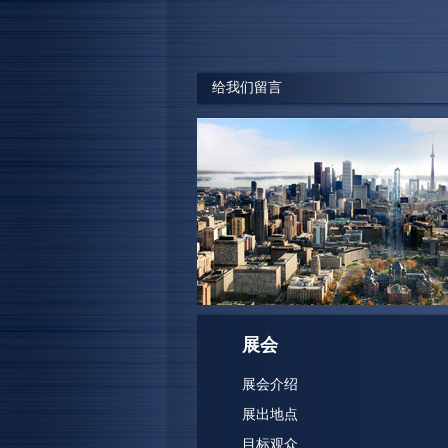
“此次展会获得了非常好的交易成果
户最后成交五套塞浦路斯的房产，
加。”
给我们留言
新希望出国集团 赵总
展会
展会介绍
展出地点
目标观众