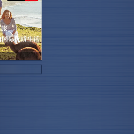
东分部副总经理
许多有价值的客户接
短短2个钟头已获得
成200个意向“没问
业8成为便利孩子读
重投···
项目，同时，也有来
交流，我们能够和他