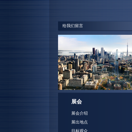
“此次展会获得了非常好的交易成果
户最后成交五套塞浦路斯的房产，
加。”
给我们留言
新希望出国集团 赵总
展会
展会介绍
展出地点
目标观众