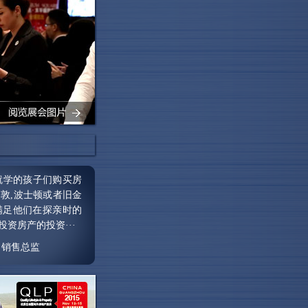
就学的孩子们购买房
敦,波士顿或者旧金
满足他们在探亲时的
资房产的投资···
司 销售总监
会，我们不仅接触到
作发展的商机。我们
一届的展会。”