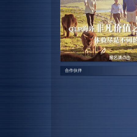
James ，澳洲西蒙兹集团 中国区广
“此次展会获得巨大成功,我们获得了
触机会。”
Stacey ，澳洲国丰投资集团 营运总监
“公司今次推介的荷兰地产项目，开展
合作伙伴
10个订购意向，“大超预期”，今届达
题”。他还表示，京沪市场客户海外置
书，投资仅佔2成，广州客户群体则更注
陈嘉明,香港美联物业客户经理
“我们不仅能够在展会上销售我们的
自世界各地的人们到展会中进行沟通
们建立对接关系。”
Peter Ling，Kozin房地产